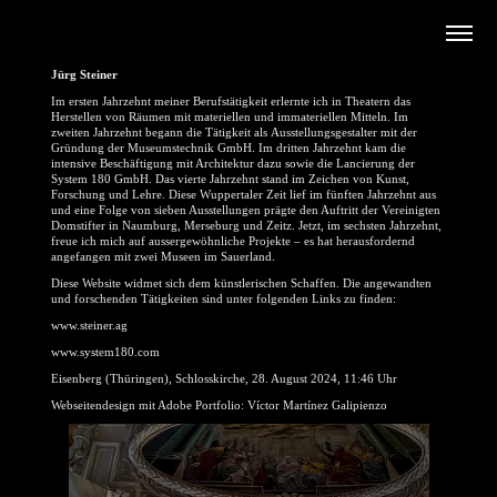
Jürg Steiner
Im ersten Jahrzehnt meiner Berufstätigkeit erlernte ich in Theatern das
Herstellen von Räumen mit materiellen und immateriellen Mitteln. Im
zweiten Jahrzehnt begann die Tätigkeit als Ausstellungsgestalter mit der
Gründung der Museumstechnik GmbH. Im dritten Jahrzehnt kam die
intensive Beschäftigung mit Architektur dazu sowie die Lancierung der
System 180 GmbH. Das vierte Jahrzehnt stand im Zeichen von Kunst,
Forschung und Lehre. Diese Wuppertaler Zeit lief im fünften Jahrzehnt aus
und eine Folge von sieben Ausstellungen prägte den Auftritt der Vereinigten
Domstifter in Naumburg, Merseburg und Zeitz. Jetzt, im sechsten Jahrzehnt,
freue ich mich auf aussergewöhnliche Projekte – es hat herausfordernd
angefangen mit zwei Museen im Sauerland.
Diese Website widmet sich dem künstlerischen Schaffen. Die angewandten
und forschenden Tätigkeiten sind unter folgenden Links zu finden:
www.steiner.ag
www.system180.com
Eisenberg (Thüringen), Schlosskirche, 28. August 2024, 11:46 Uhr
Webseitendesign mit Adobe Portfolio: Víctor Martínez Galipienzo