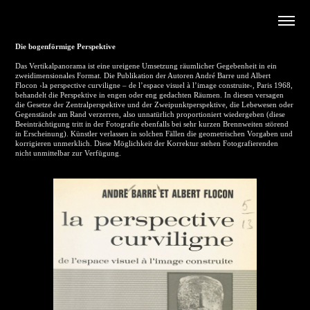
Die bogenförmige Perspektive
Das Vertikalpanorama ist eine ureigene Umsetzung räumlicher Gegebenheit in ein
zweidimensionales Format. Die Publikation der Autoren André Barre und Albert
Flocon ›la perspective curviligne – de l’espace visuel à l’image construite‹, Paris 1968,
behandelt die Perspektive in engen oder eng gedachten Räumen. In diesen versagen
die Gesetze der Zentralperspektive und der Zweipunktperspektive, die Lebewesen oder
Gegenstände am Rand verzerren, also unnatürlich proportioniert wiedergeben (diese
Beeinträchtigung tritt in der Fotografie ebenfalls bei sehr kurzen Brennweiten störend
in Erscheinung). Künstler verlassen in solchen Fällen die geometrischen Vorgaben und
korrigieren unmerklich. Diese Möglichkeit der Korrektur stehen Fotografierenden
nicht unmittelbar zur Verfügung.