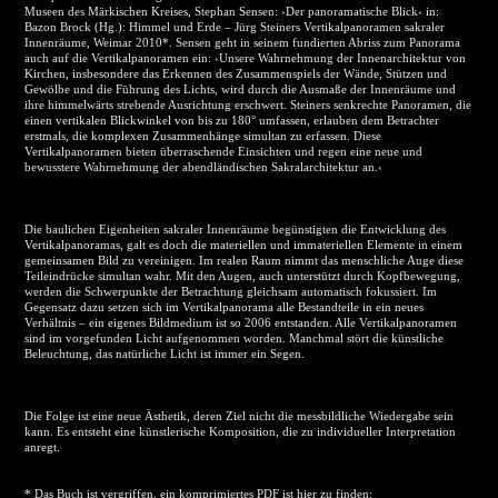
Museen des Märkischen Kreises, Stephan Sensen: ›Der panoramatische Blick‹ in:
Bazon Brock (Hg.): Himmel und Erde – Jürg Steiners Vertikalpanoramen sakraler
Innenräume, Weimar 2010*. Sensen geht in seinem fundierten Abriss zum Panorama
auch auf die Vertikalpanoramen ein: ›Unsere Wahrnehmung der Innenarchitektur von
Kirchen, insbesondere das Erkennen des Zusammenspiels der Wände, Stützen und
Gewölbe und die Führung des Lichts, wird durch die Ausmaße der Innenräume und
ihre himmelwärts strebende Ausrichtung erschwert. Steiners senkrechte Panoramen, die
einen vertikalen Blickwinkel von bis zu 180° umfassen, erlauben dem Betrachter
erstmals, die komplexen Zusammenhänge simultan zu erfassen. Diese
Vertikalpanoramen bieten überraschende Einsichten und regen eine neue und
bewusstere Wahrnehmung der abendländischen Sakralarchitektur an.‹
Die baulichen Eigenheiten sakraler Innenräume begünstigten die Entwicklung des
Vertikalpanoramas, galt es doch die materiellen und immateriellen Elemente in einem
gemeinsamen Bild zu vereinigen. Im realen Raum nimmt das menschliche Auge diese
Teileindrücke simultan wahr. Mit den Augen, auch unterstützt durch Kopfbewegung,
werden die Schwerpunkte der Betrachtung gleichsam automatisch fokussiert. Im
Gegensatz dazu setzen sich im Vertikalpanorama alle Bestandteile in ein neues
Verhältnis – ein eigenes Bildmedium ist so 2006 entstanden. Alle Vertikalpanoramen
sind im vorgefunden Licht aufgenommen worden. Manchmal stört die künstliche
Beleuchtung, das natürliche Licht ist immer ein Segen.
Die Folge ist eine neue Ästhetik, deren Ziel nicht die messbildliche Wiedergabe sein
kann. Es entsteht eine künstlerische Komposition, die zu individueller Interpretation
anregt.
* Das Buch ist vergriffen, ein komprimiertes PDF ist hier zu finden: